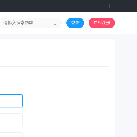
切
换
到
登录
立即注册
宽
版