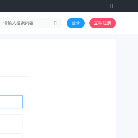
切
换
到
登录
立即注册
宽
版