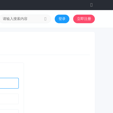
切
换
到
登录
立即注册
宽
版