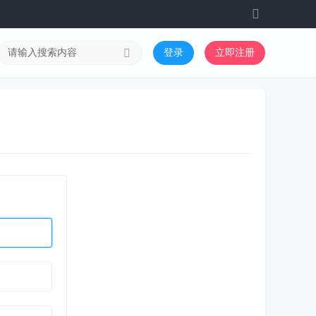
切
换
到
登录
立即注册
宽
版